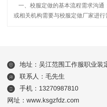
一、校服定做的基本流程需求沟通
作服才能够体现出企业良好的形象。
(独自
或相关机构需要与校服定做厂家进行
为企业打一个非常好的活广告。工作
明确校服的款式、颜色、尺寸、数量
服定做选择厂家的时候一定要注意一
求。设计打样：根据需求，校服厂家
打样，提供校服的设计稿和样品供学
地址：吴江范围工作服职业装
联系人：毛先生
手机：13270987810
网址：www.ksgzfdz.com