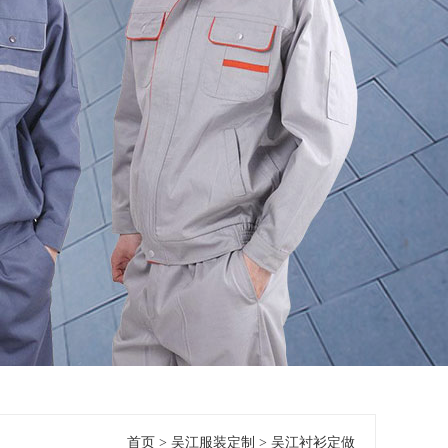
首页
>
吴江服装定制
>
吴江衬衫定做