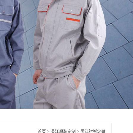
首页
>
吴江服装定制
>
吴江衬衫定做