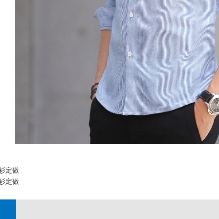
衫定做
衫定做