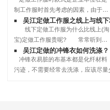
制工作服时首先考虑的因素，由于工
作服定做时工作服款式的好坏直接关
吴江定做工作服之线上与线下
线下定做工作服为什么比线上(淘
系到企业的形象，同时也对员工的衣
宝)定做工作服贵呢? 常常听到客
着心情有着直接影响。款式新颖，出
户说：“你们定做工作服比淘名贵多
吴江定做的冲锋衣如何洗涤？
众的工作服，即能提升企业的品牌形
冲锋衣易脏的布基本都是化纤材料
了”。 线下定做一批工作服的程
象，也可大
污迹，不需要经常去洗涤，应该尽量
序 1、面料裁剪 客户指定规
不能不洗。冲锋衣的材料一般都是由
格的面料，依照个人身形量制的尺寸
层+接缝处压胶制成的，它能实现防
(独自
气等功能，但是这类衣服在洗涤