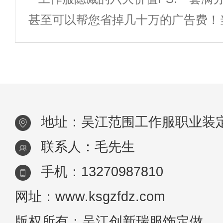
层+接缝处压胶制成的，它能实现防
甚至可以帮您省掉几十万的广告费！
气等功能，但是这类衣服在洗涤
企业是否需要统一定制工作服，你是
为，工作服就只是一块用来防脏的罩
定制工作服？那你就大错特错了！在
地址：吴江范围工作服职业装
联系人：毛先生
手机：13270987810
网址：www.ksgzfdz.com
版权所有：吴江创新瑞服饰定做