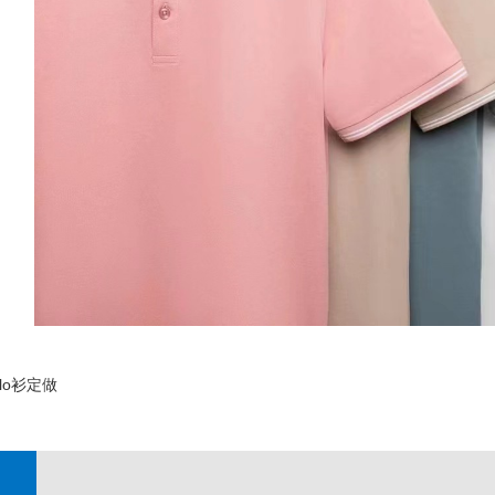
lo衫定做
;