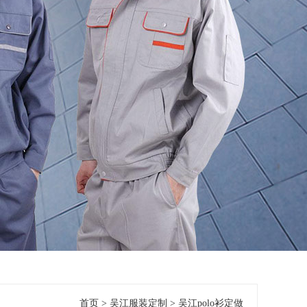
首页
>
吴江服装定制
>
吴江polo衫定做