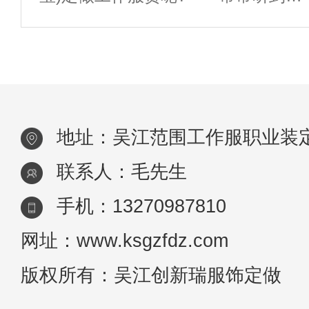
户说：“你们定做工作服比淘名贵多
作服寄意为：活泼，热情，大胆勇
了”。 线下定做一批工作服的程
敢，健康，野
序 1、面料裁剪 客户指定规
格的面料，依照个人身形量制的尺寸
地址：吴江范围工作服职业装
(独自
联系人：毛先生
手机：13270987810
网址：www.ksgzfdz.com
版权所有：吴江创新瑞服饰定做