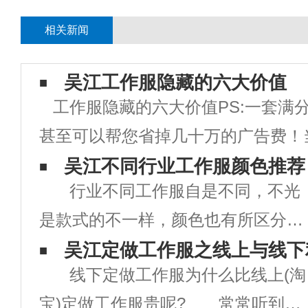
相关新闻
吴江工作服隐藏的六大价值
工作服隐藏的六大价值PS:一套满
甚至可以帮您省掉几十万的广告费！
企业是否需要统一定制工作服，你是
吴江不同行业工作服颜色推荐
行业不同工作服自是不同，不光
为，工作服就只是一块用来防脏的罩
是款式的不一样，颜色也有所区分，
定制工作服？那你就大错特错了！在
提到医生首先想到白色，环卫工人定
吴江定做工作服之线上与线下
线下定做工作服为什么比线上(淘
制工作服都是橘色或者黄色的，警示
宝)定做工作服贵呢? 常常听到客
开车的司机们留意安全。 红色工