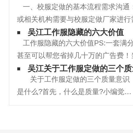
一、校服定做的基本流程需求沟通
或相关机构需要与校服定做厂家进行
明确校服的款式、颜色、尺寸、数量
吴江工作服隐藏的六大价值
工作服隐藏的六大价值PS:一套满
求。设计打样：根据需求，校服厂家
甚至可以帮您省掉几十万的广告费！
打样，提供校服的设计稿和样品供学
企业是否需要统一定制工作服，你是
吴江关于工作服定做的三个质
关于工作服定做的三个质量意识
为，工作服就只是一块用来防脏的罩
是什么?首先，什么是质量?小编觉得
定制工作服？那你就大错特错了！在
就是简简朴单一句话：质量=良心+责
任心。有了这个意识，再适当往下引
导，这个质量原因也不是很难控制，