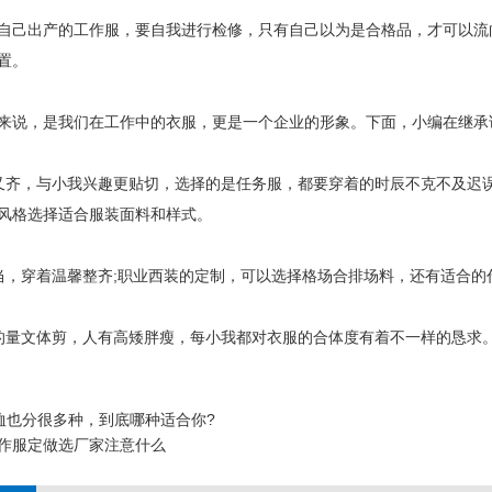
己出产的工作服，要自我进行检修，只有自己以为是合格品，才可以流
置。
说，是我们在工作中的衣服，更是一个企业的形象。下面，小编在继承
，与小我兴趣更贴切，选择的是任务服，都要穿着的时辰不克不及迟误
风格选择适合服装面料和样式。
穿着温馨整齐;职业西装的定制，可以选择格场合排场料，还有适合的
文体剪，人有高矮胖瘦，每小我都对衣服的合体度有着不一样的恳求。
恤也分很多种，到底哪种适合你?
作服定做选厂家注意什么