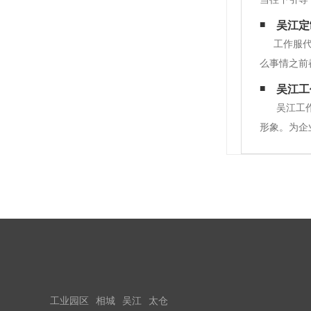
点： 一、
吴江定
品，才可以
工作服
么事情之前
一的工作服
吴江工
分。虽然工
吴江工
形象。为企
营业执照，
量生产。这
工业园区
相城
吴江
太仓