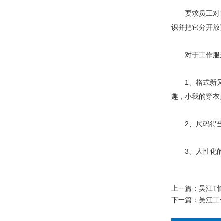
要求员工对自
识并把它分开放
对于工作服来
1、格式新又齐
趣，小我的穿衣
2、尺码得当，
3、人性化的量
上一篇：
吴江T
下一篇：
吴江工