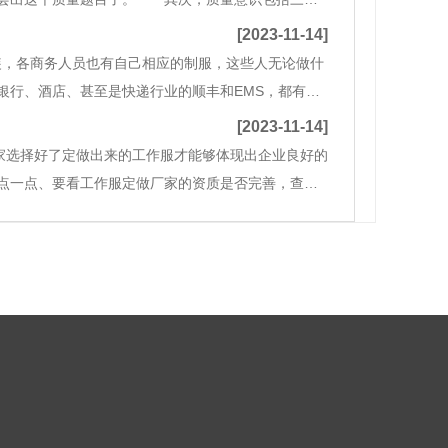
要看都不看，就忽拉拉往下做，要检修以为是合格
[2023-11-14]
装，各商务人员也有自己相应的制服，这些人无论做什
银行、酒店、甚至是快递行业的顺丰和EMS，都有统
进，工作服俨然成了企业文化中必不可少的组成部
[2023-11-14]
家选择好了定做出来的工作服才能够体现出企业良好的
点一点、要看工作服定做厂家的资质是否完善，查看
工作服定做厂家的流水线生产规模怎么样，能否大批