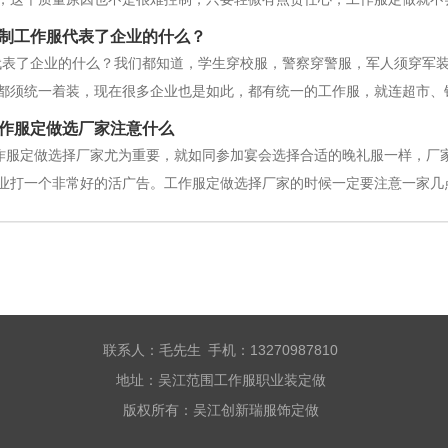
工作服定做的互检意识。对于上道工序或车间流过来的工作服，员工不
制工作服代表了企业的什么？
进行出产，对查到上工序或车间的质
代表了企业的什么？我们都知道，学生穿校服，警察穿警服，军人须穿军
都须统一着装，现在很多企业也是如此，都有统一的工作服，就连超市、
。为什么现如今的企业如此重视员工的着装？随着中国企业不发的不断前
作服定做选厂家注意什么
作服看起来不时髦，不好看，但它们
作服定做选择厂家尤为重要，就如同参加宴会选择合适的晚礼服一样，厂
业打一个非常好的活广告。工作服定做选择厂家的时候一定要注意一家几
是否合法有无偷税漏税等等。如果有问题可以即使终止合作。二点、要看
样才能以较快的速度完
联系人：毛先生 手机：13270987810
地址：吴江范围工作服职业装定做
版权所有：吴江创新瑞服饰定做