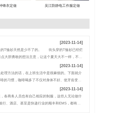
冲锋衣定做
吴江防静电工作服定做
[2023-11-14]
性的T恤衫天然是少不了的。 街头穿的T恤衫已经烂
来点大胆勇敢的想法主意，让这个夏天大不一样，不能
你轻松出街凹造型，撩妹又撩汉。POLO领短袖也
[2023-11-14]
处理方法的话，在上班生活中是很麻烦的。下面就介
啡的习惯，咖啡喝多了不仅对身体不好、使牙齿变
或者洗衣粉的溶液中清洗干净就可以了，如果较浓的
[2023-11-14]
装，各商务人员也有自己相应的制服，这些人无论做什
银行、酒店、甚至是快递行业的顺丰和EMS，都有统
进，工作服俨然成了企业文化中必不可少的组成部