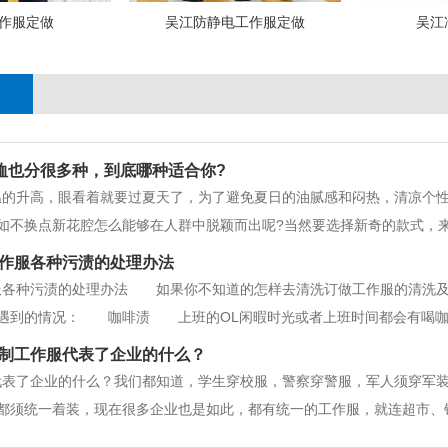
作服定做
吴江防静电工作服定做
吴江
恤也分很多种，到底哪种适合你?
温的升高，眼看着就要过夏天了，为了避免夏日的油腻感和闷热，清凉个
如不换点新花腔怎么能够在人群中脱颖而出呢?当然要选择新奇的款式，
时光。 爱弄潮的姑娘要留意了，一件足够拉风的短袖才是你的选择，让
作服各种污渍的处理办法
点的，在领口做了改变，有着
各种污渍的处理办法 如果你不知道的怎样去清洗订做工作服的清洗及
遇到的情况： 咖啡渍 上班的OL闲暇时光或者上班时间都会有喝咖
到身上更是一件头疼的事情。如果是清淡的咖啡渍只需要将衣物浸入肥皂
制工作服代表了企业的什么？
鸡蛋黄内洒入少许甘油，混合后涂抹
代表了企业的什么？我们都知道，学生穿校服，警察穿警服，军人须穿军
都须统一着装，现在很多企业也是如此，都有统一的工作服，就连超市、
。为什么现如今的企业如此重视员工的着装？随着中国企业不发的不断前