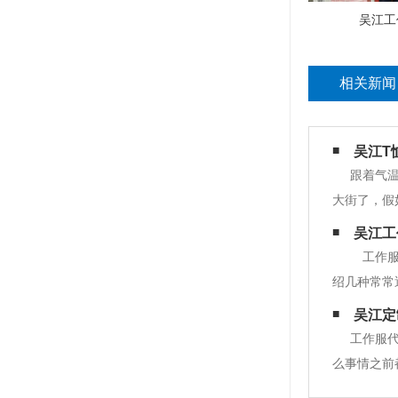
吴江工
相关新闻
吴江T
跟着气
大街了，假
辜负了大好
吴江工
是相称有看
工作服
绍几种常常
黄，万一溅
吴江定
咖啡则需在
工作服
么事情之前
一的工作服