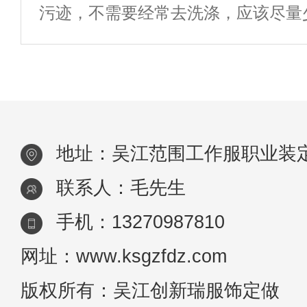
污迹，不需要经常去洗涤，应该尽量
纤维等，并增加内衬或填充物以增强
不能不洗。冲锋衣的材料一般都是由
保暖效果。防风防水：部分工作环境
层+接缝处压胶制成的，它能实现防
可能伴有风
气等功能，但是这类衣服在洗涤
地址：吴江范围工作服职业装
联系人：毛先生
手机：13270987810
网址：www.ksgzfdz.com
版权所有：吴江创新瑞服饰定做