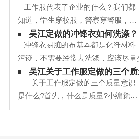
工作服代表了企业的什么？我们都
知道，学生穿校服，警察穿警服，军
人须穿军装，各商务人员也有自己相
吴江定做的冲锋衣如何洗涤？
冲锋衣易脏的布基本都是化纤材料
应的制服，这些人无论做什么事情之
污迹，不需要经常去洗涤，应该尽量
前都须统一着装，现在很多企业也是
不能不洗。冲锋衣的材料一般都是由
吴江关于工作服定做的三个质
如此，都有统一的工作服，就连超
关于工作服定做的三个质量意识
层+接缝处压胶制成的，它能实现防
市、银行、酒
是什么?首先，什么是质量?小编觉得
气等功能，但是这类衣服在洗涤
就是简简朴单一句话：质量=良心+责
任心。有了这个意识，再适当往下引
导，这个质量原因也不是很难控制，