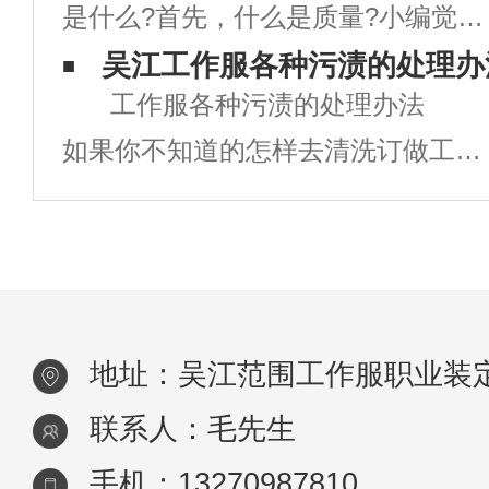
是什么?首先，什么是质量?小编觉得
打样，提供校服的设计稿和样品供学
就是简简朴单一句话：质量=良心+责
吴江工作服各种污渍的处理办
工作服各种污渍的处理办法
任心。有了这个意识，再适当往下引
如果你不知道的怎样去清洗订做工作
导，这个质量原因也不是很难控制，
服的清洗及处理方法的话，在上班生
只要轻微有点责任心，工作服定做就
活中是很麻烦的。下面就介绍几种常
不会出
常遇到的情况： 咖啡渍 上班
的OL闲暇时光或者上班时间都会有
地址：吴江范围工作服职业装
喝咖啡的习
联系人：毛先生
手机：13270987810