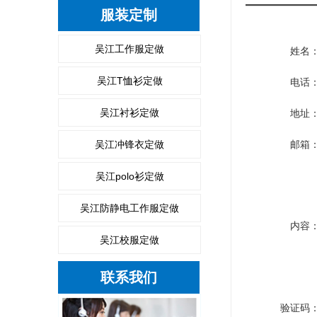
服装定制
吴江工作服定做
姓名
吴江T恤衫定做
电话
吴江衬衫定做
地址
吴江冲锋衣定做
邮箱
吴江polo衫定做
吴江防静电工作服定做
内容
吴江校服定做
联系我们
验证码