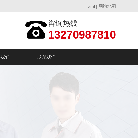
xml
|
网站地图
咨询热线
13270987810
于我们
联系我们