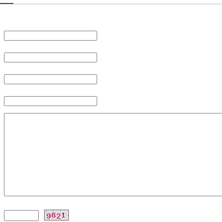
：
：
：
：
：
：